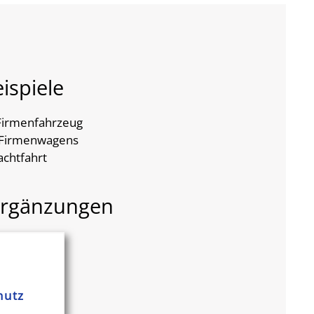
ispiele
 Firmenfahrzeug
s Firmenwagens
achtfahrt
 Ergänzungen
hutz