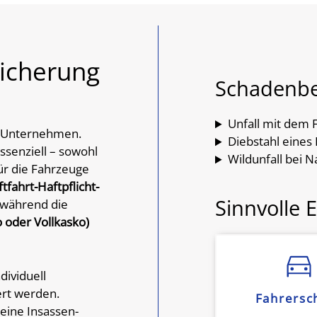
sicherung
Schadenbe
Unfall mit dem
für Unternehmen.
Diebstahl eine
ssenziell – sowohl
Wildunfall bei N
für die Fahrzeuge
tfahrt-Haftpflicht-
Sinnvolle
 während die
 oder Vollkasko)
dividuell
ert werden.
Fahrersc
eine Insassen-