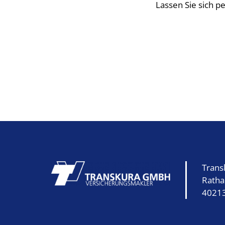
Lassen Sie sich p
Tran
Ratha
40213