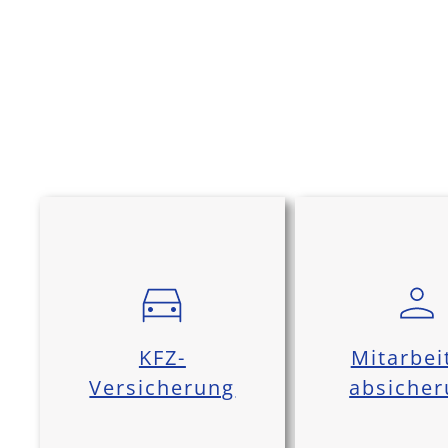
KFZ-
Mitarbei
Versicherung
absiche