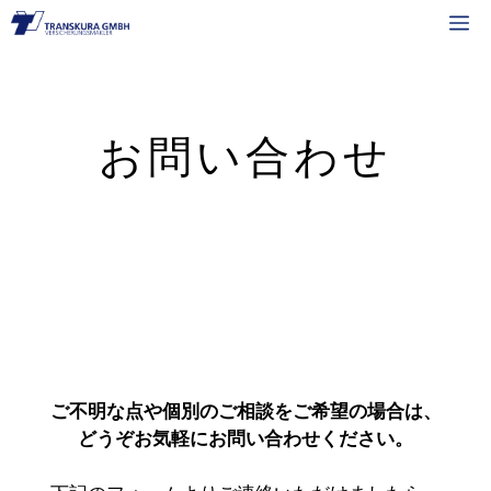
コ
M
ン
テ
ン
ツ
お問い合わせ
へ
ス
キ
ッ
プ
ご不明な点や個別のご相談をご希望の場合は、
どうぞお気軽にお問い合わせください。